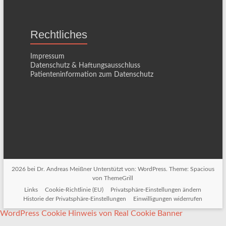
Rechtliches
Impressum
Datenschutz & Haftungsausschluss
Patienteninformation zum Datenschutz
2026 bei
Dr. Andreas Meißner
Unterstützt von:
WordPress
. Theme: Spacious
von
ThemeGrill
Links
Cookie-Richtlinie (EU)
Privatsphäre-Einstellungen ändern
Historie der Privatsphäre-Einstellungen
Einwilligungen widerrufen
WordPress Cookie Hinweis von Real Cookie Banner