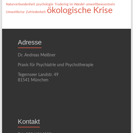
Naturverbundenheit
psychologie
Trudering im Wandel
umweltbewusstsein
ökologische Krise
Umweltkrise
Zufriedenheit
Adresse
Dr. Andreas Meißner
Praxis für Psychiatrie und Psychotherapie
Tegernseer Landstr. 49
81541 München
Kontakt