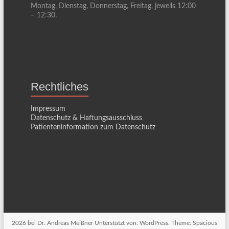
Montag, Dienstag, Donnerstag, Freitag, jeweils 12:00
– 12:30.
Rechtliches
Impressum
Datenschutz & Haftungsausschluss
Patienteninformation zum Datenschutz
2026 bei
Dr. Andreas Meißner
Unterstützt von:
WordPress
. Theme: Spacious