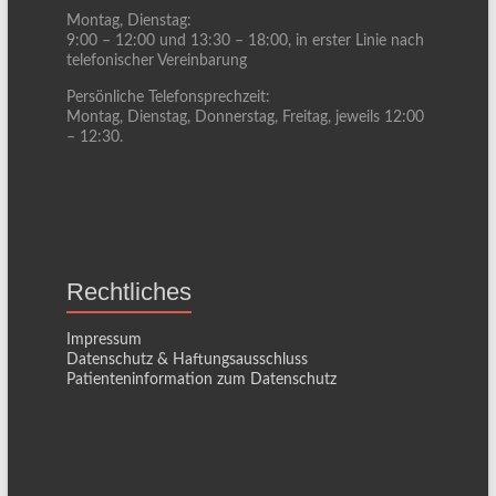
Montag, Dienstag:
9:00 – 12:00 und 13:30 – 18:00, in erster Linie nach
telefonischer Vereinbarung
Persönliche Telefonsprechzeit:
Montag, Dienstag, Donnerstag, Freitag, jeweils 12:00
– 12:30.
Rechtliches
Impressum
Datenschutz & Haftungsausschluss
Patienteninformation zum Datenschutz