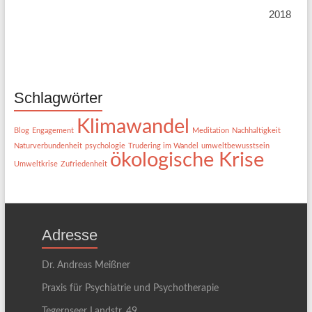
2018
Schlagwörter
Klimawandel
Blog
Engagement
Meditation
Nachhaltigkeit
Naturverbundenheit
psychologie
Trudering im Wandel
umweltbewusstsein
ökologische Krise
Umweltkrise
Zufriedenheit
Adresse
Dr. Andreas Meißner
Praxis für Psychiatrie und Psychotherapie
Tegernseer Landstr. 49