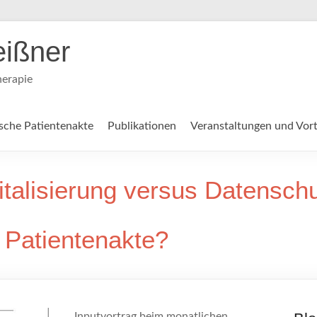
eißner
herapie
ische Patientenakte
Publikationen
Veranstaltungen und Vor
italisierung versus Datensch
e Patientenakte?
Inputvortrag beim monatlichen