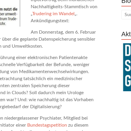
Blo
Nachhaltigkeits-Stammtisch von
„
Trudering im Wandel
„.
Ankündigungstext:
Am Donnerstag, dem 6. Februar
Akt
 über die geplante Datenspeicherung sensibler
en und Umweltkosten.
nführung einer elektronischen Patientenakte
chnelle Verfügbarkeit der Befunde, weniger
dung von Medikamentenwechselwirkungen.
Betrachtung tatsächlich ein medizinischer
anten zentralen Speicherung dieser
nd in Clouds? Soll dadurch mein Urologe
gen war? Und: wie nachhaltig ist das Vorhaben
iebedarf der Digitalisierung?
 niedergelassener Psychiater, Mitglied bei
itiator einer
Bundestagspetition
zu diesem