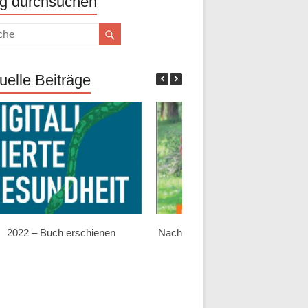
g durchsuchen
uelle Beiträge
2022 – Buch erschienen
Nach der bayerischen Landtagsw
2018