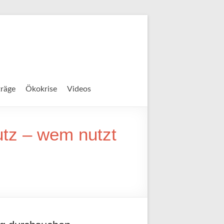
träge
Ökokrise
Videos
utz – wem nutzt