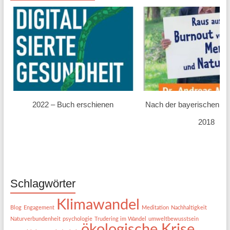
2022 – Buch erschienen
Nach der bayerischen L
2018
Schlagwörter
Klimawandel
Blog
Engagement
Meditation
Nachhaltigkeit
Naturverbundenheit
psychologie
Trudering im Wandel
umweltbewusstsein
ökologische Krise