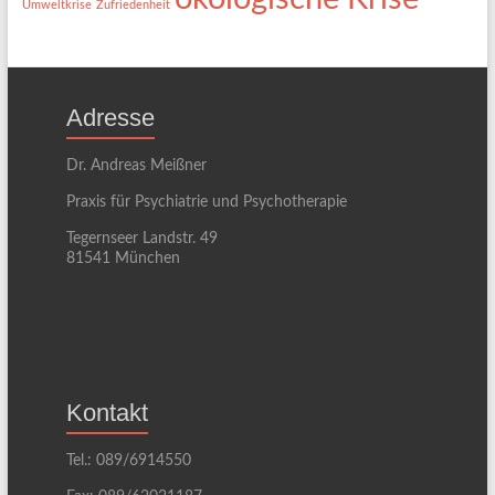
Umweltkrise
Zufriedenheit
Adresse
Dr. Andreas Meißner
Praxis für Psychiatrie und Psychotherapie
Tegernseer Landstr. 49
81541 München
Kontakt
Tel.: 089/6914550