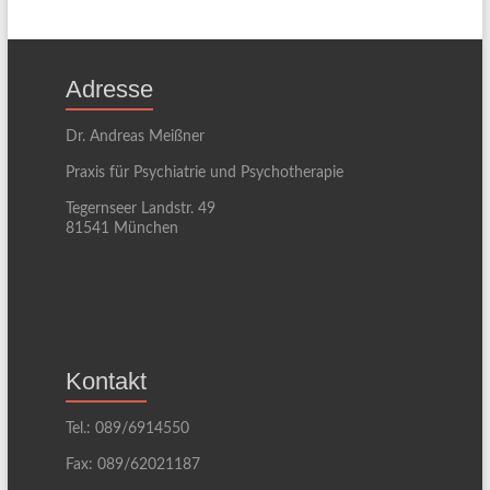
Adresse
Dr. Andreas Meißner
Praxis für Psychiatrie und Psychotherapie
Tegernseer Landstr. 49
81541 München
Kontakt
Tel.: 089/6914550
Fax: 089/62021187