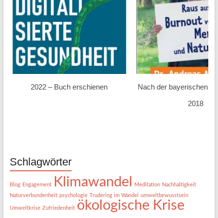
2022 – Buch erschienen
Nach der bayerischen L
2018
Schlagwörter
Klimawandel
Blog
Engagement
Meditation
Nachhaltigkeit
Naturverbundenheit
psychologie
Trudering im Wandel
umweltbewusstsein
ökologische Krise
Umweltkrise
Zufriedenheit